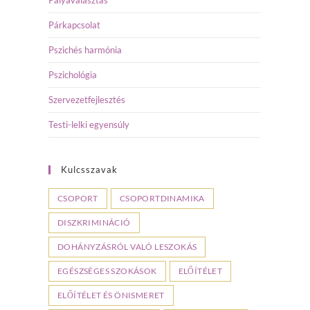
Pályaválasztás
Párkapcsolat
Pszichés harmónia
Pszichológia
Szervezetfejlesztés
Testi-lelki egyensúly
Kulcsszavak
CSOPORT
CSOPORTDINAMIKA
DISZKRIMINÁCIÓ
DOHÁNYZÁSRÓL VALÓ LESZOKÁS
EGÉSZSÉGES SZOKÁSOK
ELŐÍTÉLET
ELŐÍTÉLET ÉS ÖNISMERET