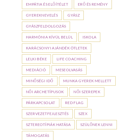
EMPÁTIA ÉS ELŐÍTÉLET
ERŐ ÉS REMÉNY
GYEREKNEVELÉS
GYÁSZ
GYÁSZFELDOLGOZÁS
HARMÓNIA KÍVÜL BELÜL
ISKOLA
KARÁCSONYI AJÁNDÉK ÖTLETEK
LELKI BÉKE
LIFE COACHING
MEDIÁCIÓ
MESEOLVASÁS
MINŐSÉGI IDŐ
MUNKA GYEREK MELLETT
NŐI ARCHETÍPUSOK
NŐI SZEREPEK
PÁRKAPCSOLAT
RED FLAG
SZERVEZETFEJLESZTÉS
SZEX
SZTEREOTÍPIÁK HATÁSA
SZÜLŐNEK LENNI
TÁMOGATÁS