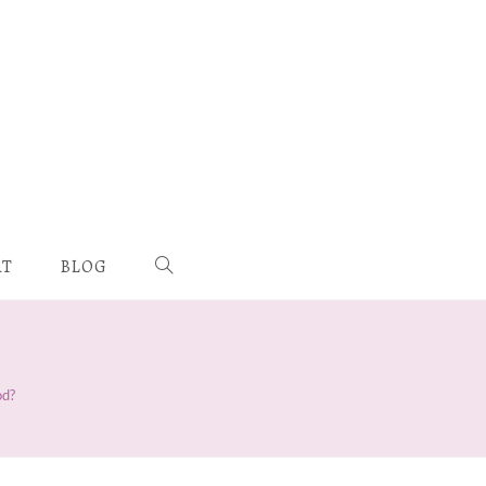
AT
BLOG
od?