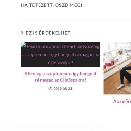
HA TETSZETT, OSZD MEG!
EZ IS ÉRDEKELHET
Közeleg a szeptember: így hangold
rá magad az új időszakra!
2019-08-23
A szülői