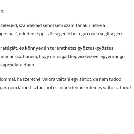
n.
zeléseid, szándékaid sehol sem számítanak, illetve a
aposnak”, mindenképp szükséged lehet egy coach segítségére.
tratégiát, és könnyedén teremthetsz győztes-győztes
j dominánssá, hanem, hogy önmagad képviselésével egyenrangú
 kapcsolataidban.
zalommal, ha szeretnél valóra váltani egy álmot, de nem tudod,
, és nem látod tisztán, hol és miben lenne érdemes változtatnod!