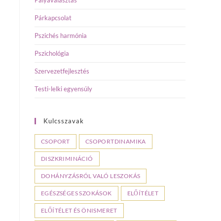
Pályaválasztás
Párkapcsolat
Pszichés harmónia
Pszichológia
Szervezetfejlesztés
Testi-lelki egyensúly
Kulcsszavak
CSOPORT
CSOPORTDINAMIKA
DISZKRIMINÁCIÓ
DOHÁNYZÁSRÓL VALÓ LESZOKÁS
EGÉSZSÉGES SZOKÁSOK
ELŐÍTÉLET
ELŐÍTÉLET ÉS ÖNISMERET