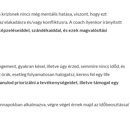
rízisnek nincs még mentális hatása, viszont, hogy ezt
z elakadásra és/vagy konfliktusra. A coach ilyenkor irányított
lképzeléseiddel, szándékaiddal, és ezek magvalósítási
ement, gyakran késel, illetve úgy érzed, semmire nincs időd, és
órák, esetleg folyamatosan halogatsz, keress fel egy life
gtanulod priorizálni a tevékenységeidet, illetve támogat egy
ennapokban alkalmazva, végre véget érnek majd az időbeosztással