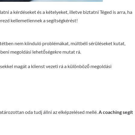
ni a kérdéseket és a kételyeket, illetve biztatni Téged is arra, ha
érezd kellemetlennek a segítségkérést!
ntétben nem kiinduló problémákat, múltbéli sérüléseket kutat,
vőbeni megoldási lehetőségekre mutat rá.
ésekkel magát a klienst vezeti rá a különböző megoldási
atározottan oda tudj állni az elképzelésed mellé.
A coaching segít