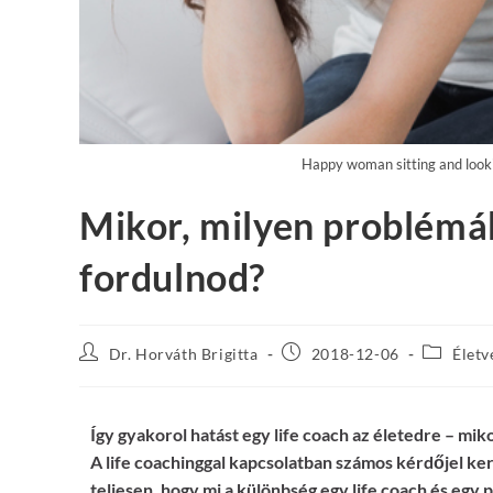
Happy woman sitting and lookin
Mikor, milyen problémá
fordulnod?
Dr. Horváth Brigitta
2018-12-06
Életv
Így gyakorol hatást egy life coach az életedre – m
A life coachinggal kapcsolatban számos kérdőjel ke
teljesen, hogy mi a különbség egy life coach és egy 