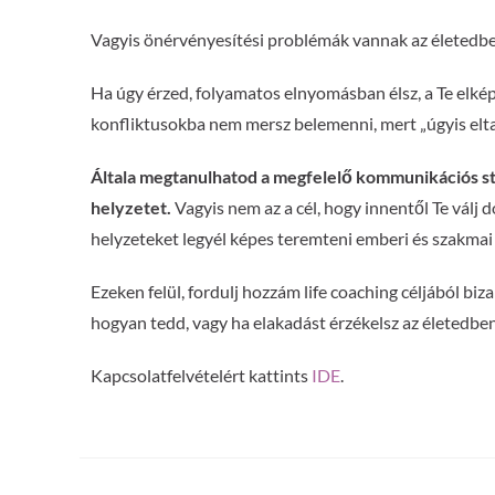
Vagyis önérvényesítési problémák vannak az életedbe
Ha úgy érzed, folyamatos elnyomásban élsz, a Te elkép
konfliktusokba nem mersz belemenni, mert „úgyis elt
Általa megtanulhatod a megfelelő kommunikációs s
helyzetet.
Vagyis nem az a cél, hogy innentől Te vál
helyzeteket legyél képes teremteni emberi és szakmai
Ezeken felül, fordulj hozzám life coaching céljából bi
hogyan tedd, vagy ha elakadást érzékelsz az életedben
Kapcsolatfelvételért kattints
IDE
.