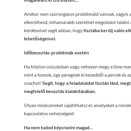
Amikor nem szorongásos problémáid vannak, vagyis a k
elkerülhesd, mihamarabb szeretnél megoldást találni a
kérdéseivel segít abban, hogy
tisztába kerülj valós e
lehetőségeivel.
Időbeosztás-problémák esetén
Ha folyton csúszásban vagy, nehezen megy a time mang
mint a homok, úgy peregnek ki kezedből a percek és az 
coachot!
Segít, hogy a feladataidat tisztán lásd, me
megfelelő beosztás kialakításában.
Olyan módszereket sajátíthatsz el, amelyeket a mind
kapcsolatos nehézségeid.
Ha nem tudod képviselni magad…