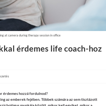
g at camera during therapy session in office
kkal érdemes life coach-hoz
ezetés
ikor érdemes hozzá fordulnod?
ring az emberek fejében. Többek számára az sem tisztázott
pszichológus munkája között, mikor kell egyiket, mikor a