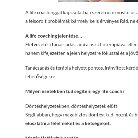
A life coachinggal kapcsolatban szeretném most eloszlat
a felsorolt problémák bármelyike is érvényes Rád, ne 
A life coaching jelentése…
Életvezetési tanácsadás, ami a pszichoterápiával elle
hanem kifejezetten a jelen helyzetre fókuszál és a jö
Tanácsadás és terápia helyett pontos, irányított kérd
lehetőségekre.
Milyen esetekben tud segíteni egy life coach?
Döntéshelyzetekben, döntéshelyzetek előtt
Segít abban, hogy magabiztos döntést tudj hozni, és h
eloszlatni a félelmeket és a kétségeket.
Magánéleti krízis esetén…