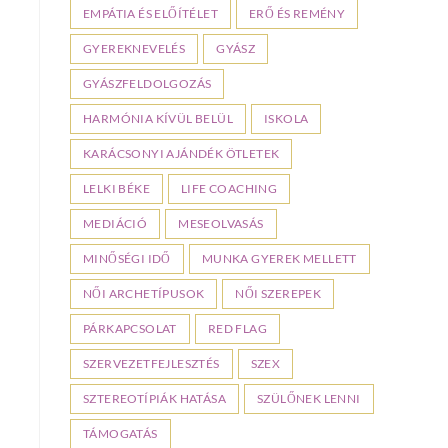
EMPÁTIA ÉS ELŐÍTÉLET
ERŐ ÉS REMÉNY
GYEREKNEVELÉS
GYÁSZ
GYÁSZFELDOLGOZÁS
HARMÓNIA KÍVÜL BELÜL
ISKOLA
KARÁCSONYI AJÁNDÉK ÖTLETEK
LELKI BÉKE
LIFE COACHING
MEDIÁCIÓ
MESEOLVASÁS
MINŐSÉGI IDŐ
MUNKA GYEREK MELLETT
NŐI ARCHETÍPUSOK
NŐI SZEREPEK
PÁRKAPCSOLAT
RED FLAG
SZERVEZETFEJLESZTÉS
SZEX
SZTEREOTÍPIÁK HATÁSA
SZÜLŐNEK LENNI
TÁMOGATÁS