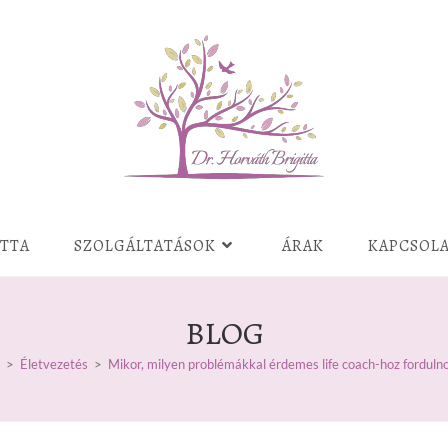
ITTA
SZOLGÁLTATÁSOK
ÁRAK
KAPCSOL
BLOG
>
Életvezetés
>
Mikor, milyen problémákkal érdemes life coach-hoz forduln